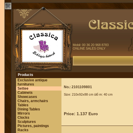
Mobil: 00 36 20 968 8783
ONLINE SALES ONLY
Products
Exclusive antique
furnitures
No.: 2101109801
Settee
Cabinets
Size: 210x92x88 cm ülő m: 40 cm
Showcases
Chairs, armchairs
Tables
Dining Tables
Mirrors
Price: 1.137 Euro
Clocks
Sculptures
Pictures, paintings
Racks