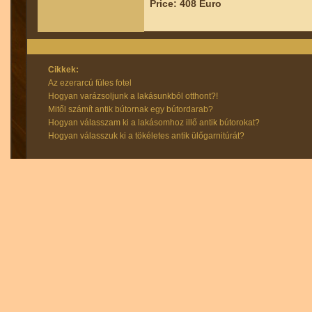
Price: 408 Euro
Cikkek:
Az ezerarcú füles fotel
Hogyan varázsoljunk a lakásunkból otthont?!
Mitől számít antik bútornak egy bútordarab?
Hogyan válasszam ki a lakásomhoz illő antik bútorokat?
Hogyan válasszuk ki a tökéletes antik ülőgarnitúrát?