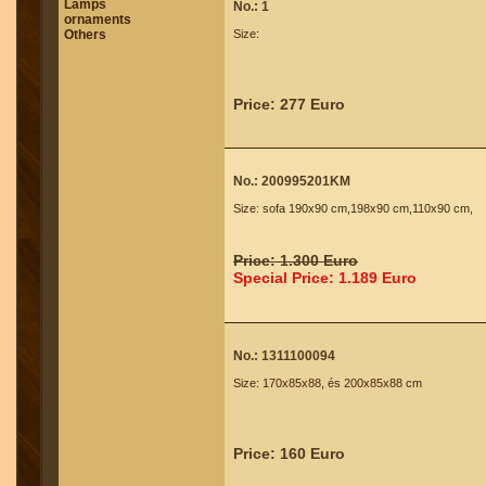
Lamps
No.: 1
ornaments
Others
Size:
Price: 277 Euro
No.: 200995201KM
Size: sofa 190x90 cm,198x90 cm,110x90 cm,
Price: 1.300 Euro
Special Price: 1.189 Euro
No.: 1311100094
Size: 170x85x88, és 200x85x88 cm
Price: 160 Euro